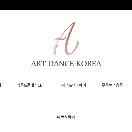
머
작품&클래스CD
타이즈&언더웨어
무용보조용품
니트&워머