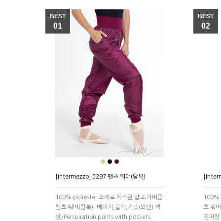
BEST
BEST
01
02
●
●
●
[Intermezzo] 5297 팬츠 워머(땀복)
[Inte
100% poliester 소재로 제작된 얇고 가벼운
100%
팬츠 워머(땀복). 베이지,블랙,가넷(와인) 색
츠 워머
상/Perspiration pants with pockets.
점퍼랑