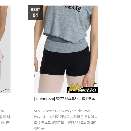
BEST
04
[Intermezzo] 5277 비스코사 니트숏팬츠
5%
50% Viscosa+25% Polyamide+25%
촉감의 니
Polyester 소재로 가볍고 보드라운 촉감의 니
용하시면
트 숏팬츠로 6537 또는 6538 니트탑과 코디
하면 굿!