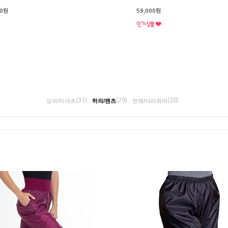
00원
59,000원
(31) .
(29) .
(28) .
상의/티셔츠
하의/팬츠
전체/다리워머