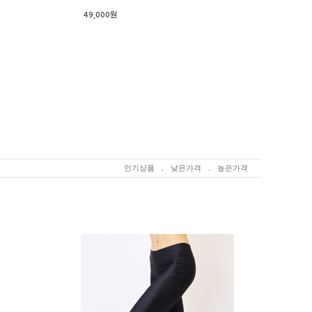
49,000원
인기상품
.
낮은가격
.
높은가격