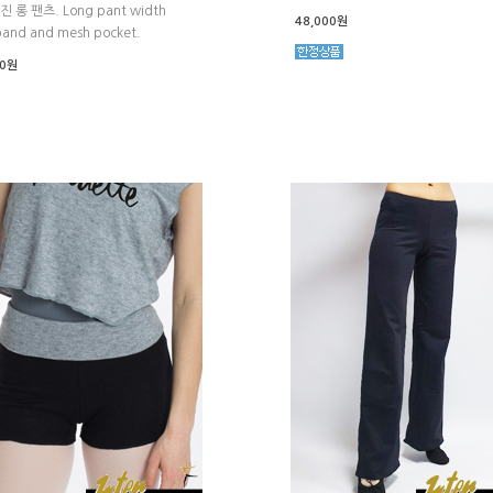
 롱 팬츠. Long pant width
48,000원
band and mesh pocket.
00원