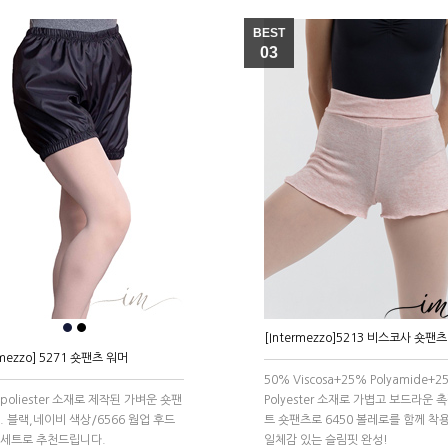
BEST
03
●
●
[Intermezzo]5213 비스코사 숏팬츠
rmezzo] 5271 숏팬츠 워머
50% Viscosa+25% Polyamide+2
 poliester 소재로 제작된 가벼운 숏팬
Polyester 소재로 가볍고 보드라운 
. 블랙,네이비 색상/6566 웜업 후드
트 숏팬츠로 6450 볼레로를 함께 착
 세트로 추천드립니다.
일체감 있는 슬림핏 완성!