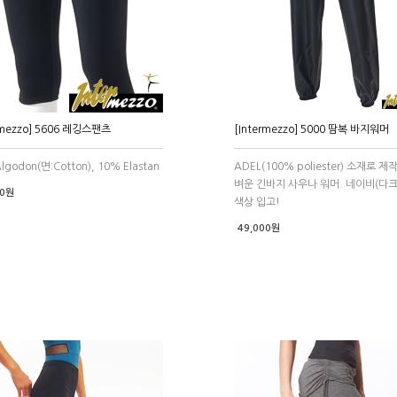
rmezzo] 5606 레깅스팬츠
[Intermezzo] 5000 땀복 바지워머
lgodon(면:Cotton), 10% Elastan
ADEL(100% poliester) 소재로 제
벼운 긴바지 사우나 워머. 네이비(다
00원
색상 입고!
49,000원