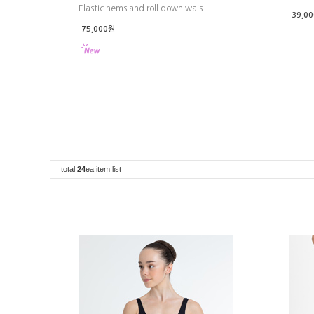
Elastic hems and roll down wais
39,0
75,000원
total
24
ea item list