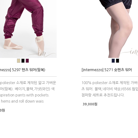
●
●
●
●
●
rmezzo] 5297 팬츠 워머(땀복)
[Intermezzo] 5271 숏팬츠 워머
 poliester 소재로 제작된 얇고 가벼운
100% poliester 소재로 제작된 가
머(땀복). 베이지,블랙,가넷(와인) 색
츠 워머. 블랙,네이비 색상/6566 웜
piration pants with pockets.
점퍼랑 세트로 추천드립니다.
c hems and roll down wais
39,000원
00원