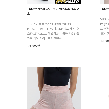
[Intermezzo] 5278 하이 웨이스트 재즈 팬
[Int
츠
50% V
스포츠 기능성 소재인 서플렉스(89%
Poly
Pol.Supplex + 11% Elastane)로 제작. 면
트 숏팬
스판 보다 소프트한 촉감과 탁월한 신축성을
하면 굿
가진 하이 웨이스트 재즈팬츠.
49,0
78,000원