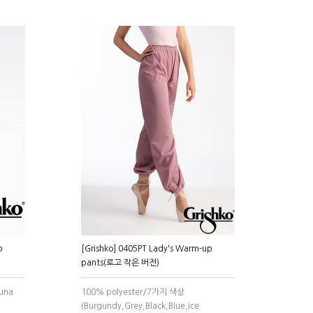
p
[Grishko] 0405PT Lady's Warm-up
pants(로고 작은 버전)
auna
100% polyester/7가지 색상
(Burgundy,Grey,Black,Blue,Ice