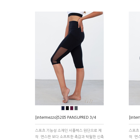
●
●
●
●
[Intermezzo]5285 PANSUPRED 3/4
[Inte
스포츠 기능성 소재인 서플렉스 원단으로 제
스포츠
작. 면스판 보다 소프트한 촉감과 탁월한 신축
작. 면