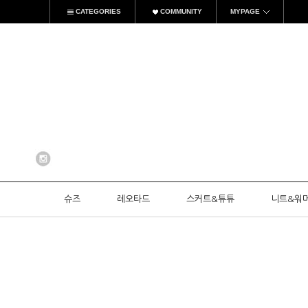
CATEGORIES
COMMUNITY
MYPAGE
슈즈
레오타드
스커트&튜튜
니트&워