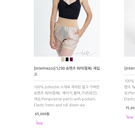
●
●
●
[Intermezzo] 5298 숏팬츠 워머(땀복) 재입
[Inte
고
100%
100% poliester 소재로 제작된 얇고 가벼운
팬츠 워
숏팬츠 워머(땀복). 베이지,블랙,가넷(와인)
상/Pers
색상/Perspiration pants with pockets.
Elasti
Elastic hems and roll down wa
75,0
65,000원