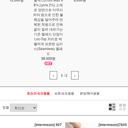
8%,Lycra 2%) 소재
로 양면으로 마무리
하여 땀으로 인한 불
쾌감을 덜어주며 반
복된 착용으로 인해
끝이 말려 내려가는
기존 젤패드 단점이
Loc-Top 처리로 탁
월하게 보완된 심리
스(Seamless) 젤패
드
38,000원
1
/
2
토슈즈/슈즈용품
보호/보조용품
분장/헤어용품
정렬
[Intermezzo] 907
[Intermezzo]7845