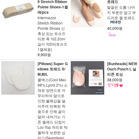
9 Stretch Ribbon
토패드
Pointe Shoes-1켤
발끝은 도톰 나머
레/pcs
지 부분은 얇고 부
Intermezzo
드러운 젤 토패드
Stretch Ribbon
Pointe Shoes 신
40,000원
축성 있는 토슈즈
리본 폭 약2.2cm/
길이 약2m(토슈즈
1켤레용)
9,900원
[Pillows] Super G
[Bunheads] NEW
ellows 토패드 S/
Ouch Pouch L 실
M,M/L
리콘 토싱
쿨맥스(Cool Max
38,000원
98%,Lycra 2%) 소
재로 양면으로 마
무리하여 땀으로
인한 불쾌감을 덜
어주며 반복된 착
용으로 인해 끝이
말려 내려가는 기
존 젤패드 단점이
Loc-Top 처리로 탁
월하게 보완된 심
리스(Seamless)