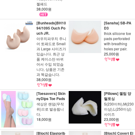
젤패드
38,000원
[Bunheads]BH10
[Sansha] SB-PA
94/1095 Ouch Po
D3
uch JR.
thick silicone toe
아우치파우치 주니
pads perforated
어 토패드로 Small
with breathing
과 Large 사이즈가
holes per pair.
있습니다. 최근 상
25,000원
품 케이스만 바뀌
어서 수입 되었습
니다, 상품은 기존
과 똑같습니다.
38,000원
[Toesavers] Skin
[Pillows] 젤팁 양
nyDips Toe Pads
털토싱
색상은 랜덤(무작
S(230이하),M(230
위)으로 발송됩니
이상),L(250이상)
다.
사이즈
18,000원
23,000원
[Bloch] Elastorib
[Bloch] Covert El