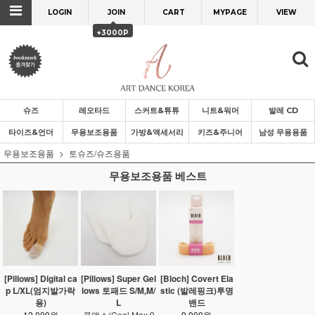
LOGIN
JOIN
CART
MYPAGE
VIEW
+3000P
슈즈
레오타드
스커트&튜튜
니트&워머
발레 CD
타이즈&언더
무용보조용품
가방&액세서리
키즈&주니어
남성 무용용품
무용보조용품
토슈즈/슈즈용품
무용보조용품 베스트
[Pillows] Digital ca
[Pillows] Super Gel
[Bloch] Covert Ela
p L/XL(엄지발가락
lows 토패드 S/M,M/
stic (발레핑크)투명
용)
L
밴드
12,000원
쿨맥스(Cool Max 9
9,000원