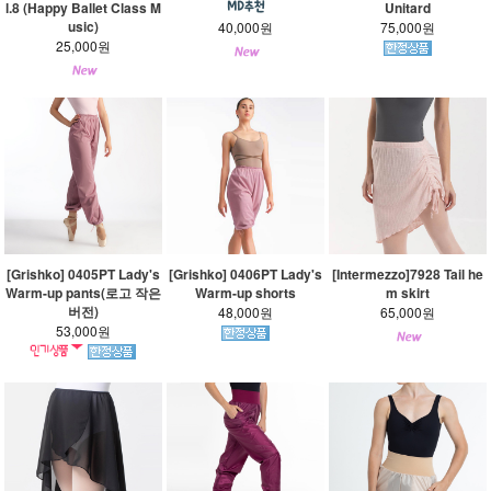
l.8 (Happy Ballet Class M
Unitard
usic)
40,000원
75,000원
25,000원
[Grishko] 0405PT Lady's
[Grishko] 0406PT Lady's
[Intermezzo]7928 Tail he
Warm-up pants(로고 작은
Warm-up shorts
m skirt
버전)
48,000원
65,000원
53,000원