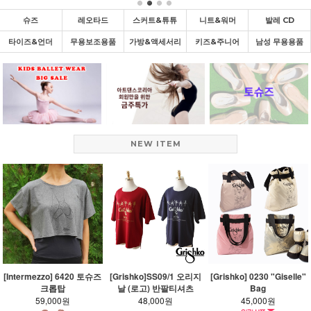
슈즈
레오타드
스커트&튜튜
니트&워머
발레 CD
타이즈&언더
무용보조용품
가방&액세서리
키즈&주니어
남성 무용용품
NEW ITEM
[Intermezzo] 6420 토슈즈
[Grishko]SS09/1 오리지
[Grishko] 0230 "Giselle"
크롭탑
날 (로고) 반팔티셔츠
Bag
59,000원
48,000원
45,000원