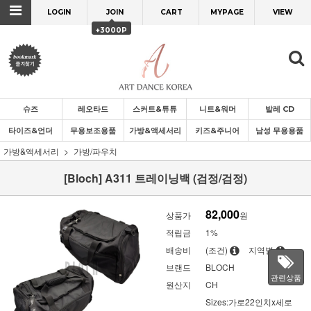
LOGIN
JOIN
CART
MYPAGE
VIEW
+3000P
슈즈
레오타드
스커트&튜튜
니트&워머
발레 CD
타이즈&언더
무용보조용품
가방&액세서리
키즈&주니어
남성 무용용품
가방&액세서리
가방/파우치
[Bloch] A311 트레이닝백 (검정/검정)
82,000
상품가
원
적립금
1%
배송비
(조건)
지역별
브랜드
BLOCH
관련상품
원산지
CH
Sizes:가로22인치x세로