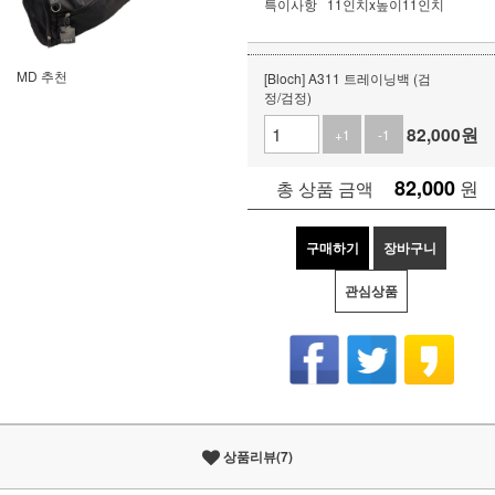
특이사항
11인치x높이11인치
MD 추천
[Bloch] A311 트레이닝백 (검
정/검정)
82,000
원
+1
-1
82,000
원
총 상품 금액
구매하기
장바구니
관심상품
상품리뷰(7)