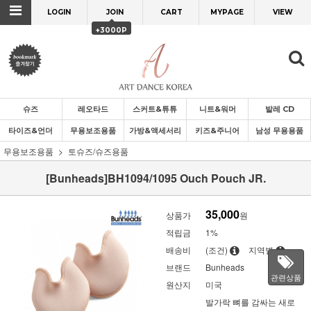
LOGIN
JOIN
CART
MYPAGE
VIEW
+3000P
슈즈
레오타드
스커트&튜튜
니트&워머
발레 CD
타이즈&언더
무용보조용품
가방&액세서리
키즈&주니어
남성 무용용품
무용보조용품
토슈즈/슈즈용품
[Bunheads]BH1094/1095 Ouch Pouch JR.
35,000
상품가
원
적립금
1%
배송비
(조건)
지역별
브랜드
Bunheads
관련상품
원산지
미국
발가락 뼈를 감싸는 새로