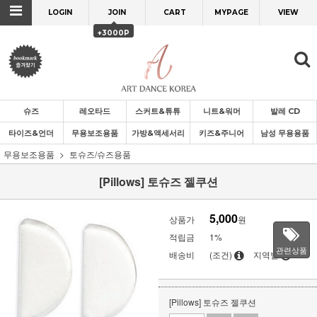
LOGIN
JOIN
CART
MYPAGE
VIEW
+3000P
슈즈
레오타드
스커트&튜튜
니트&워머
발레 CD
타이즈&언더
무용보조용품
가방&액세서리
키즈&주니어
남성 무용용품
무용보조용품
토슈즈/슈즈용품
[Pillows] 토슈즈 젤쿠션
5,000
상품가
원
적립금
1%
관련상품
배송비
(조건)
지역별
[Pillows] 토슈즈 젤쿠션