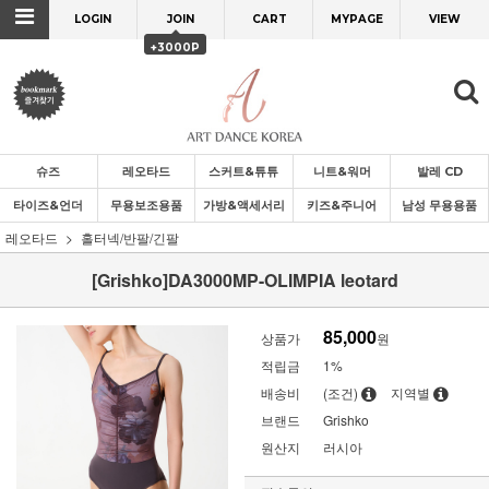
LOGIN
JOIN
CART
MYPAGE
VIEW
+3000P
슈즈
레오타드
스커트&튜튜
니트&워머
발레 CD
타이즈&언더
무용보조용품
가방&액세서리
키즈&주니어
남성 무용용품
레오타드
홀터넥/반팔/긴팔
[Grishko]DA3000MP-OLIMPIA leotard
85,000
상품가
원
적립금
1%
배송비
(조건)
지역별
브랜드
Grishko
원산지
러시아