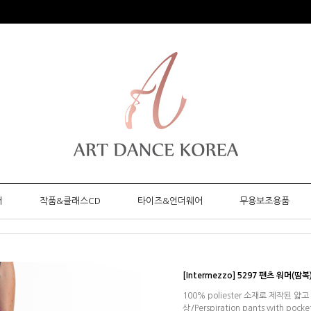
머
작품&클래스CD
타이즈&언더웨어
무용보조용품
[Intermezzo] 5297 팬츠 워머(땀복
100% poliester 소재로 제작된 
상/Perspiration pants with pocket