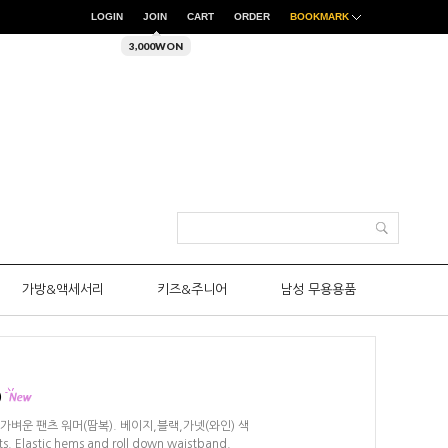
LOGIN
JOIN
CART
ORDER
BOOKMARK
3,000WON
가방&액세서리
키즈&주니어
남성 무용용품
)
얇고 가벼운 팬츠 워머(땀복). 베이지,블랙,가넷(와인) 색
s. Elastic hems and roll down waistband.