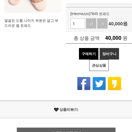
[Intermezzo]7845 토패드
발끝은 도톰 나머지 부분은 얇고 부
40,000
원
+1
-1
드러운 젤 토패드
40,000
원
총 상품 금액
구매하기
장바구니
관심상품
상품리뷰(1)