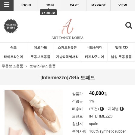
LOGIN
JOIN
CART
MYPAGE
VIEW
+3000P
슈즈
레오타드
스커트&튜튜
니트&워머
발레 CD
타이즈&언더
무용보조용품
가방&액세서리
키즈&주니어
남성 무용용품
무용보조용품
토슈즈/슈즈용품
[Intermezzo]7845 토패드
40,000
상품가
원
적립금
1%
배송비
(조건)
지역별
브랜드
INTERMEZZO
원산지
spain
특이사항
100% synthetic rubber