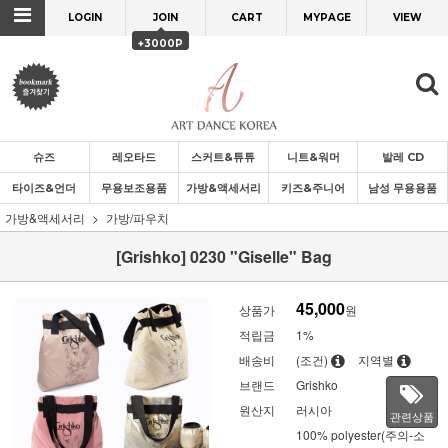
LOGIN
JOIN
CART
MYPAGE
VIEW
+3000P
슈즈
레오타드
스커트&튜튜
니트&워머
발레 CD
타이즈&언더
무용보조용품
가방&액세서리
키즈&주니어
남성 무용용품
가방&액세서리
가방/파우치
[Grishko] 0230 "Giselle" Bag
45,000
상품가
원
적립금
1%
배송비
(조건)
지역별
브랜드
Grishko
원산지
러시아
관련상품
100% polyester(주의-소