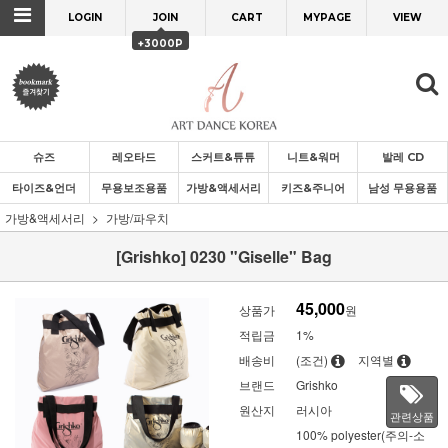
LOGIN
JOIN
CART
MYPAGE
VIEW
+3000P
슈즈
레오타드
스커트&튜튜
니트&워머
발레 CD
타이즈&언더
무용보조용품
가방&액세서리
키즈&주니어
남성 무용용품
가방&액세서리
가방/파우치
[Grishko] 0230 "Giselle" Bag
45,000
상품가
원
적립금
1%
배송비
(조건)
지역별
브랜드
Grishko
원산지
러시아
관련상품
100% polyester(주의-소