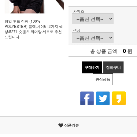
사이즈
웜업 후드 점퍼 (100%
POLYESTER) 블랙,네이비 2가지 색
색상
상/5271 숏팬츠 워머랑 세트로 추천
드립니다.
0
원
총 상품 금액
구매하기
장바구니
관심상품
상품리뷰