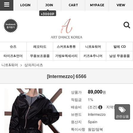
LOGIN
JOIN
CART
MYPAGE
VIEW
+3000P
슈즈
레오타드
스커트&튜튜
니트&워머
발레 CD
타이즈&언더
무용보조용품
가방&액세서리
키즈&주니어
남성 무용용품
니트&워머
상의/티셔츠
[Intermezzo] 6566
89,000
상품가
원
적립금
1%
배송비
(조건)
지역별
브랜드
Intermezzo
관련상품
원산지
Spain
특이사항
웜업/땀복