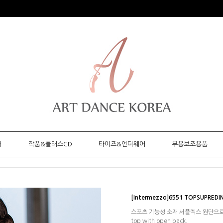
머
작품&클래스CD
타이즈&언더웨어
무용보조용품
[Intermezzo]6551 TOPSUPREDI
스포츠 기능성 소재 서플렉스 원단으로 
top with open back.