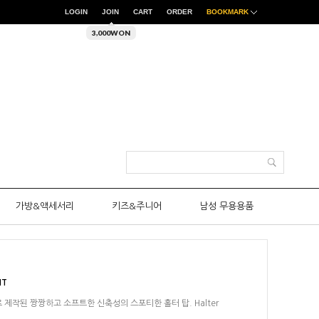
LOGIN
JOIN
CART
ORDER
BOOKMARK
3,000WON
가방&액세서리
키즈&주니어
남성 무용용품
NT
제작된 짱짱하고 소프트한 신축성의 스포티한 홀터 탑. Halter