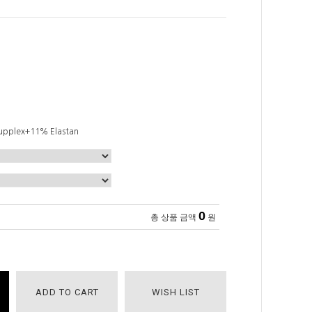
pplex+11% Elastan
0
총 상품 금액
원
ADD TO CART
WISH LIST