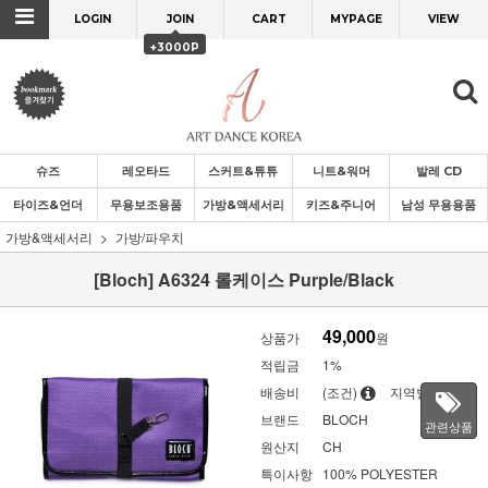
LOGIN
JOIN
CART
MYPAGE
VIEW
+3000P
슈즈
레오타드
스커트&튜튜
니트&워머
발레 CD
타이즈&언더
무용보조용품
가방&액세서리
키즈&주니어
남성 무용용품
가방&액세서리
가방/파우치
[Bloch] A6324 롤케이스 Purple/Black
49,000
상품가
원
적립금
1%
배송비
(조건)
지역별
브랜드
BLOCH
관련상품
원산지
CH
특이사항
100% POLYESTER