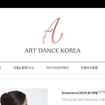
머
작품&클래스CD
타이즈&언더웨어
무용보조용품
[Intermezzo] 6530 숏니트탑
70% Acrylic 30% Polyamid