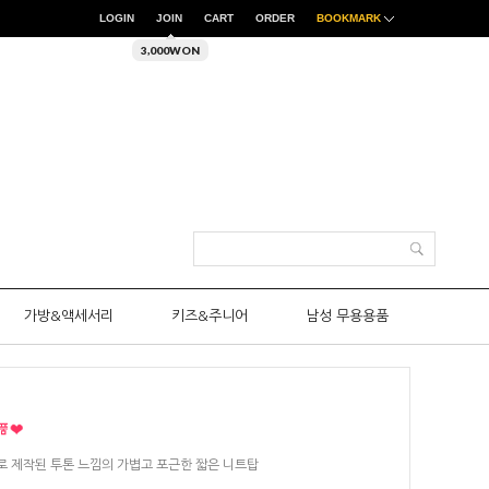
LOGIN
JOIN
CART
ORDER
BOOKMARK
3,000WON
가방&액세서리
키즈&주니어
남성 무용용품
e 소재로 제작된 투톤 느낌의 가볍고 포근한 짧은 니트탑