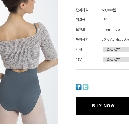
판매가격
69,000
원
적립금
1%
브랜드
Intermezzo
특이사항
70% Acrylic 
사이즈
색상
BUY NOW