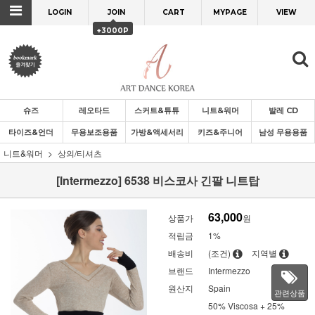
LOGIN
JOIN
CART
MYPAGE
VIEW
+3000P
슈즈
레오타드
스커트&튜튜
니트&워머
발레 CD
타이즈&언더
무용보조용품
가방&액세서리
키즈&주니어
남성 무용용품
니트&워머
상의/티셔츠
[Intermezzo] 6538 비스코사 긴팔 니트탑
63,000
상품가
원
적립금
1%
배송비
(조건)
지역별
브랜드
Intermezzo
원산지
Spain
관련상품
50% Viscosa + 25%