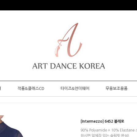
머
작품&클래스CD
타이즈&언더웨어
무용보조용품
[Intermezzo] 6452 볼레로
90% Polyamide + 10% Elas
하시면 일체감 있는 슬림핏 완성!