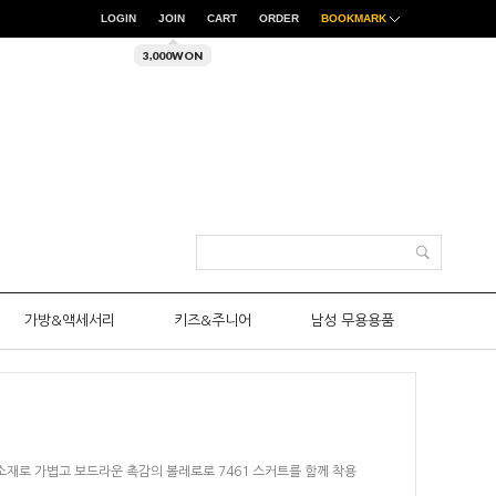
LOGIN
JOIN
CART
ORDER
BOOKMARK
3,000WON
가방&액세서리
키즈&주니어
남성 무용용품
tane 소재로 가볍고 보드라운 촉감의 볼레로로 7461 스커트를 함께 착용