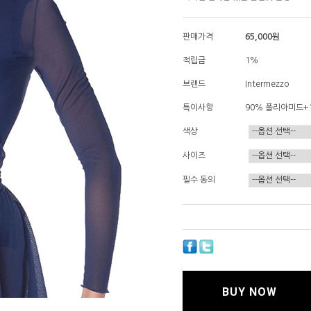
판매가격
65,000원
적립금
1%
브랜드
Intermezzo
특이사항
90% 폴리아미드+
색상
사이즈
필수 동의
BUY NOW