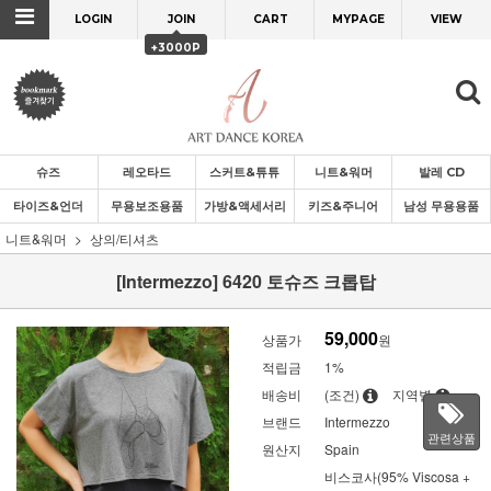
LOGIN
JOIN
CART
MYPAGE
VIEW
+3000P
슈즈
레오타드
스커트&튜튜
니트&워머
발레 CD
타이즈&언더
무용보조용품
가방&액세서리
키즈&주니어
남성 무용용품
니트&워머
상의/티셔츠
[Intermezzo] 6420 토슈즈 크롭탑
59,000
상품가
원
적립금
1%
배송비
(조건)
지역별
브랜드
Intermezzo
관련상품
원산지
Spain
비스코사(95% Viscosa +