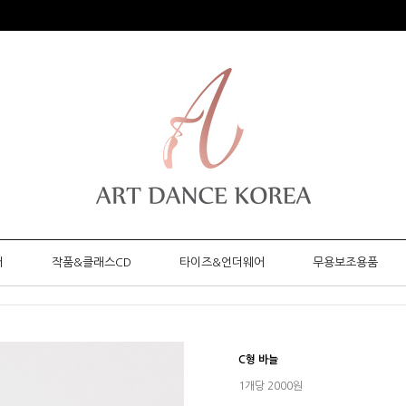
머
작품&클래스CD
타이즈&언더웨어
무용보조용품
C형 바늘
1개당 2000원