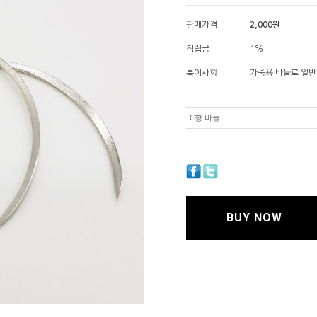
판매가격
2,000
원
적립금
1%
특이사항
가죽용 바늘로 일반
C형 바늘
BUY NOW