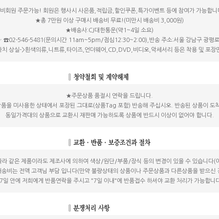
비회원 주문가능! 회원은 행사시 사은품,적립금,할인쿠폰,특가이벤트 등에 참여가 가능합니
★총 7만원 이상 구매시 배송비 무료!(미만시 배송비 3,000원)
★배송사:CJ대한통운(약1~4일 소요)
☎02-546-5481(문의시간 11am~5pm/점심12:30~2:00),반송 주소:서울 강남구 광평로
 가치 상실->흰색의류,니트류,타이즈,언더웨어,CD,DVD,비디오,악세서리 등은 착용 및 포
★주문상품 품절시 연락을 드립니다.
을 미사용한 상태에서 포장된 그대로(상품Tag 포함) 반송해 주십시오. 반송된 상품이 도
동일가격대의 상품으로 교환시 재판매 가능하도록 상품에 반드시 이상이 없어야 합니다.
따라 같은 제품이라도 제조사에 의하여 색상/원단/부품/장식 등의 변경이 있을 수 있습니다(
배송비는 전액 고객님 부담 입니다(만약 불량상태의 상품이나 주문상품과 다른상품을 받으신 
7일 안에 저희에게 반품연락을 주시고 "7일 이내"에 반품접수 하셔야 교환 처리가 가능합니다