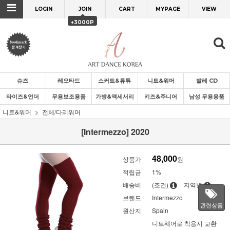
LOGIN
JOIN
CART
MYPAGE
VIEW
+3000P
슈즈
레오타드
스커트&튜튜
니트&워머
발레 CD
타이즈&언더
무용보조용품
가방&액세서리
키즈&주니어
남성 무용용품
니트&워머
전체/다리워머
[Intermezzo] 2020
48,000
상품가
원
적립금
1%
배송비
(조건)
지역별
브랜드
Intermezzo
관련상품
원산지
Spain
니트웨어로 착용시 교환