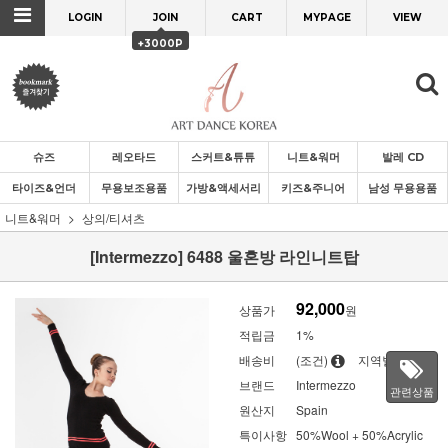
LOGIN
JOIN
CART
MYPAGE
VIEW
+3000P
슈즈
레오타드
스커트&튜튜
니트&워머
발레 CD
타이즈&언더
무용보조용품
가방&액세서리
키즈&주니어
남성 무용용품
니트&워머
상의/티셔츠
[Intermezzo] 6488 울혼방 라인니트탑
92,000
상품가
원
적립금
1%
배송비
(조건)
지역별
브랜드
Intermezzo
관련상품
원산지
Spain
특이사항
50%Wool + 50%Acrylic