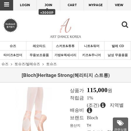
LOGIN
JOIN
CART
MYPAGE
VIEW
+3000P
슈즈
레오타드
스커트&튜튜
니트&워머
발레 CD
타이즈&언더
무용보조용품
가방&액세서리
키즈&주니어
남성 무용용품
슈즈
토슈즈/발레슈즈
토슈즈
[Bloch]Heritage Strong(헤리티지 스트롱)
115,000
상품가
원
적립금
1%
(조건)
지역별
배송비
브랜드
Bloch
원산지
TH
관련상품