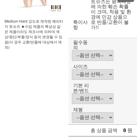
토슈즈는 왕복배송
에 의한 훼손 확률
이 크며, 착용 및 환
경에 민감 상품으
Medium-Hard 강도로 제작된 헤리티
특이사
로 반품/교환이 불
지 토슈즈 ★수입 제품의 특성상 같
항
가!!
은 제품이라도 제조사에 의하여 색
상/원단/부품/장식 등의 변경될 수 있
음(이 경우 교환/반품에 대상에서 제
필수동
외)
의
사이즈
기본 리
본/밴드
재봉
0
원
총 상품 금액