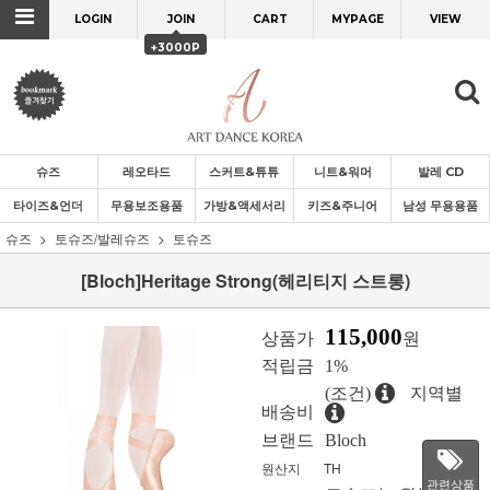
LOGIN
JOIN
CART
MYPAGE
VIEW
+3000P
슈즈
레오타드
스커트&튜튜
니트&워머
발레 CD
타이즈&언더
무용보조용품
가방&액세서리
키즈&주니어
남성 무용용품
슈즈
토슈즈/발레슈즈
토슈즈
[Bloch]Heritage Strong(헤리티지 스트롱)
115,000
상품가
원
적립금
1%
(조건)
지역별
배송비
브랜드
Bloch
원산지
TH
관련상품