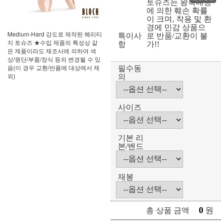
토슈즈는 왕복배송
에 의한 훼손 확률
이 크며, 착용 및 환
경에 민감 상품으
Medium-Hard 강도로 제작된 헤리티
특이사
로 반품/교환이 불
지 토슈즈 ★수입 제품의 특성상 같
항
가!!
은 제품이라도 제조사에 의하여 색
상/원단/부품/장식 등의 변경될 수 있
음(이 경우 교환/반품에 대상에서 제
필수동
외)
의
사이즈
기본 리
본/밴드
재봉
0
원
총 상품 금액