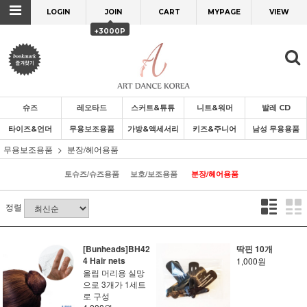
LOGIN
JOIN
CART
MYPAGE
VIEW
+3000P
슈즈
레오타드
스커트&튜튜
니트&워머
발레 CD
타이즈&언더
무용보조용품
가방&액세서리
키즈&주니어
남성 무용용품
무용보조용품
분장/헤어용품
토슈즈/슈즈용품
보호/보조용품
분장/헤어용품
정렬
[Bunheads]BH42
딱핀 10개
4 Hair nets
1,000원
올림 머리용 실망
으로 3개가 1세트
로 구성